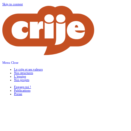
Skip to content
Menu
Close
Le crije et ses valeurs
Nos structures
L’équipe
Nos projets
Engage-toi !
Publications
Presse